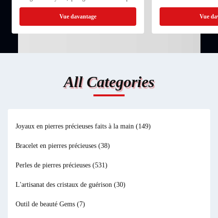
», car les Grecs anciens croyaient que la pierre
l'énergie et l'intention Fav
pouvait protéger contre l'ivresse. Trouvée dans ...
Soutenir l'équilibre émotio
Vue davantage
Vue da
All Categories
Joyaux en pierres précieuses faits à la main
(149)
Bracelet en pierres précieuses
(38)
Perles de pierres précieuses
(531)
L'artisanat des cristaux de guérison
(30)
Outil de beauté Gems
(7)