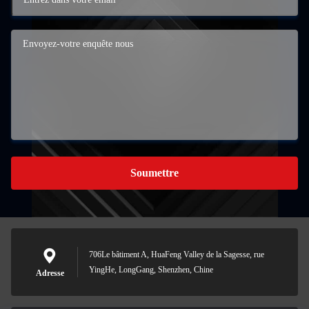
Soumettre
706Le bâtiment A, HuaFeng Valley de la Sagesse, rue
YingHe, LongGang, Shenzhen, Chine
Adresse