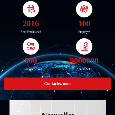
2016
100
Year Established
Employés
500
5000000
Customers Served
Annual Sales
Contactez-nous