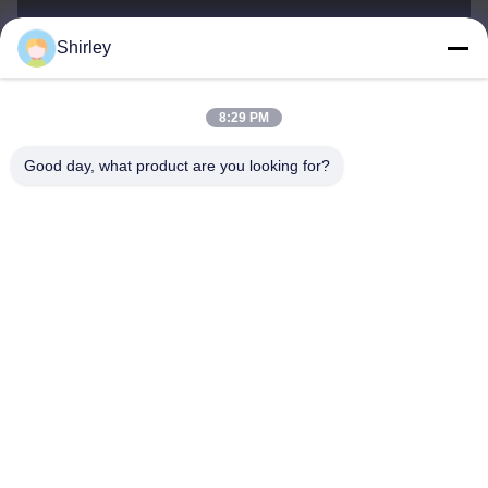
Shirley
shirley@nature-trend.com
E-mail
8:29 PM
Good day, what product are you looking for?
0086-18148506772
Phone
Shenzhen Jane Cheng Development Co.,
Limited
French