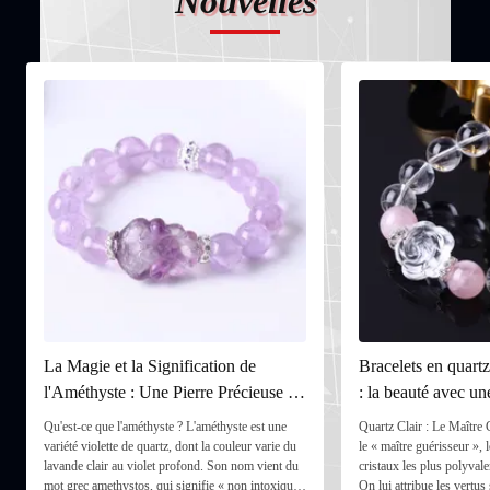
Nouvelles
La Magie et la Signification de
Bracelets en quartz 
l'Améthyste : Une Pierre Précieuse de
: la beauté avec un
Paix et de Protection
Qu'est-ce que l'améthyste ? L'améthyste est une
Quartz Clair : Le Maîtr
variété violette de quartz, dont la couleur varie du
le « maître guérisseur », l
lavande clair au violet profond. Son nom vient du
cristaux les plus polyvale
mot grec amethystos, qui signifie « non intoxiqué
On lui attribue les vertus