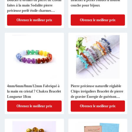
Boucles d'oreilles en pierre de cristal
Bracelet à perles rondes à double
faites à la main Sodalite pierre
couche pour bijoux
précieuse perlé étoile charmes
pendentifs Boucles d'oreilles
Obtenez le meilleur prix
Obtenez le meilleur prix
4mm/6mm/8mm/12mm Fabriqué à
Pierre précieuse naturelle réglable
la main en cristal 7 Chakra Bracelet
Chips irréguliers Bracelet de pierre
Longueur 18cm
de gravier Énergie de guérison
bijoux
Obtenez le meilleur prix
Obtenez le meilleur prix