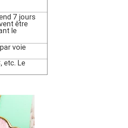
nd 7 jours
vent être
ant le
ar voie
 etc. Le