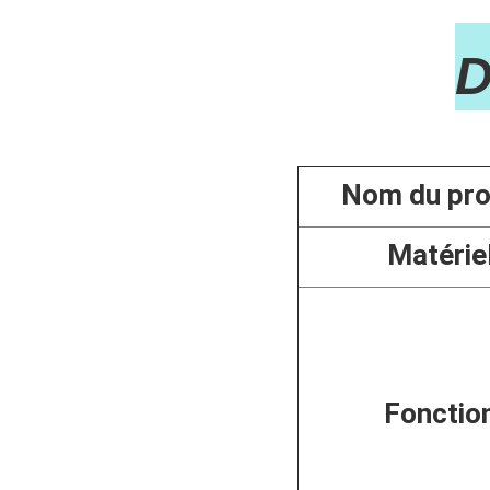

Nom du pro
Matérie
Fonctio