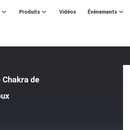
Produits
Vidéos
Événements
éditation Dorée Arbre De Vie Chakra De Guérison Collier De Cristal Bijo
e Chakra de
oux