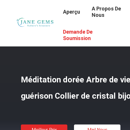
A Propos De
Aperçu
Nous
Demande De
Aperçu
/
Produits
/
Des Bijoux De Guérison Spirituelle
/
M
Soumission
Méditation dorée Arbre de vi
guérison Collier de cristal bij
Meilleur Prix
Mail Nous