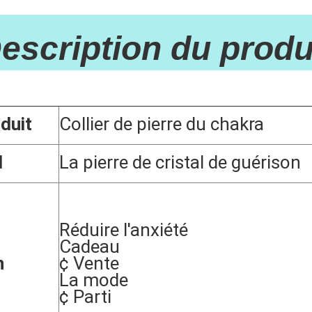
Collier de pierre de cristal de guérison faite à la main
Description du produi
duit
Collier de pierre du chakra
l
La pierre de cristal de guérison
Réduire l'anxiété
Cadeau
n
¢ Vente
La mode
¢ Parti