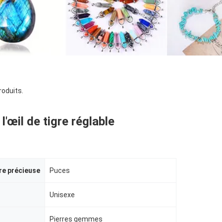
roduits.
 l'œil de tigre réglable
re précieuse
Puces
Unisexe
Pierres gemmes