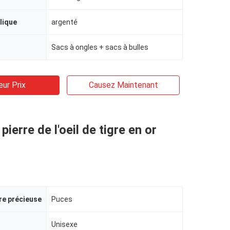
lique
argenté
Sacs à ongles + sacs à bulles
eur Prix
Causez Maintenant
 pierre de l'oeil de tigre en or
re précieuse
Puces
Unisexe