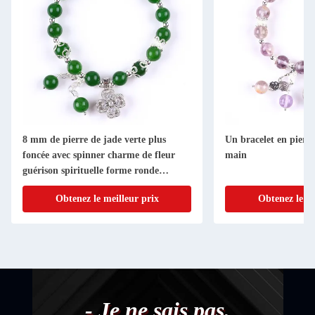
8 mm de pierre de jade verte plus
Un bracelet en pierre 
foncée avec spinner charme de fleur
main
guérison spirituelle forme ronde
bracelet à perles
Obtenez le meilleur prix
Obtenez le me
- Je ne sais pas.