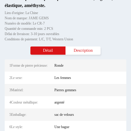
élastique, améthyste.
Lieu d'origine: La Chine
Nom de marque: JAME GEMS
Numéro de modèle: Le CR-7
Quantité de commande min: 2 PCS
Délai de livraison: 3-10 jours ouvrables
Conditions de paiement: L/C, T/T, Western Union
Détail
Description
1Forme de pierre précieuse:
Ronde
2Le sexe:
Les femmes
3Matériel:
Pierres gemmes
4Couleur métallique:
argenté
5Emballage:
sac de velours
6Le style:
Une bague