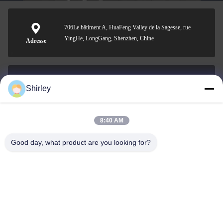
706Le bâtiment A, HuaFeng Valley de la Sagesse, rue
YingHe, LongGang, Shenzhen, Chine
Adresse
Shirley
shirley@nature-trend.com
E-mail
8:40 AM
Good day, what product are you looking for?
0086-18148506772
Phone
Shenzhen Jane Cheng Development Co.,