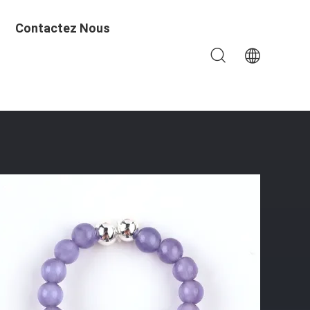
Contactez Nous
églable Élastique Violet Anneau À Yeux De Chat En Pierre