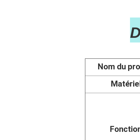

Nom du pro
Matérie
Fonctio