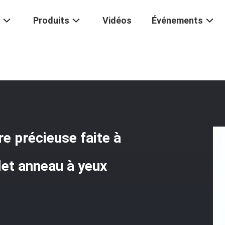
Produits
Vidéos
Événements
 La Main
/
4 Mm Anneau À Perles En Pierre Précieuse Faite À La Main R
e précieuse faite à
let anneau à yeux