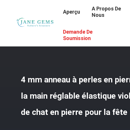
A Propos De
Aperçu
Nous
Demande De
Aperçu
/
Produits
/
Joyaux En Pierres Précieuses Faits À
Pour La Fête
Soumission
4 mm anneau à perles en pierr
la main réglable élastique vio
de chat en pierre pour la fête