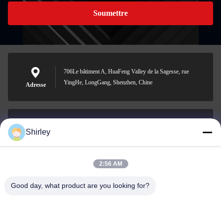
Soumettre
706Le bâtiment A, HuaFeng Valley de la Sagesse, rue
YingHe, LongGang, Shenzhen, Chine
Adresse
Shirley
shirley@nature-trend.com
E-mail
2:56 AM
Good day, what product are you looking for?
0086-18148506772
Phone