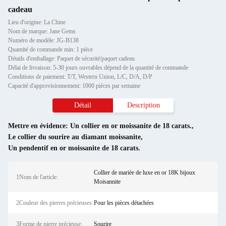
cadeau
Lieu d'origine: La Chine
Nom de marque: Jane Gems
Numéro de modèle: JG-B138
Quantité de commande min: 1 pièce
Détails d'emballage: Paquet de sécurité/paquet cadeau
Délai de livraison: 5-30 jours ouvrables dépend de la quantité de commande
Conditions de paiement: T/T, Western Union, L/C, D/A, D/P
Capacité d'approvisionnement: 1000 pièces par semaine
Détail
Description
Mettre en évidence:
Un collier en or moissanite de 18 carats.
,
Le collier du sourire au diamant moissanite
,
Un pendentif en or moissanite de 18 carats.
Collier de mariée de luxe en or 18K bijoux
1Nom de l'article:
Moisannite
2Couleur des pierres précieuses:
Pour les pièces détachées
3Forme de pierre précieuse:
Sourire