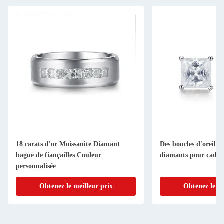
18 carats d'or Moissanite Diamant
Des boucles d'oreille
bague de fiançailles Couleur
diamants pour cadea
personnalisée
Obtenez le meilleur prix
Obtenez le me