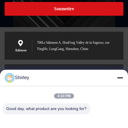
Soumettre
706Le bâtiment A, HuaFeng Valley de la Sagesse, rue
YingHe, LongGang, Shenzhen, Chine
Adresse
Shirley
shirley@nature-trend.com
E-mail
4:10 PM
Good day, what product are you looking for?
0086-18148506772
Phone