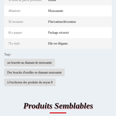
3Forme de pierre précieuse:
Ronde
4Matériel:
Moissannite
5L'occasion:
Fête/cadeau/décoration
6Le paquet:
Package sécurisé
7Le style:
Elle est élégante.
Tags:
un bracelet au diamant de moissanite
Des boucles d'oreilles en diamant moissanite
à l'exclusion des produits du noyau 8
Produits Semblables