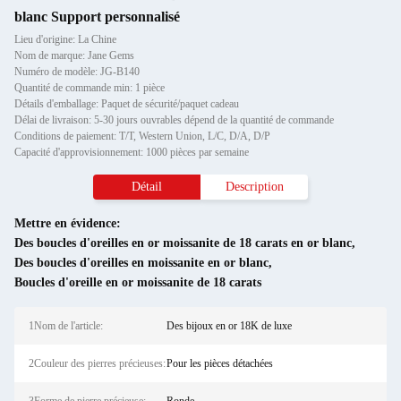
blanc Support personnalisé
Lieu d'origine: La Chine
Nom de marque: Jane Gems
Numéro de modèle: JG-B140
Quantité de commande min: 1 pièce
Détails d'emballage: Paquet de sécurité/paquet cadeau
Délai de livraison: 5-30 jours ouvrables dépend de la quantité de commande
Conditions de paiement: T/T, Western Union, L/C, D/A, D/P
Capacité d'approvisionnement: 1000 pièces par semaine
Détail
Description
Mettre en évidence:
Des boucles d'oreilles en or moissanite de 18 carats en or blanc
,
Des boucles d'oreilles en moissanite en or blanc
,
Boucles d'oreille en or moissanite de 18 carats
1Nom de l'article:
Des bijoux en or 18K de luxe
2Couleur des pierres précieuses:
Pour les pièces détachées