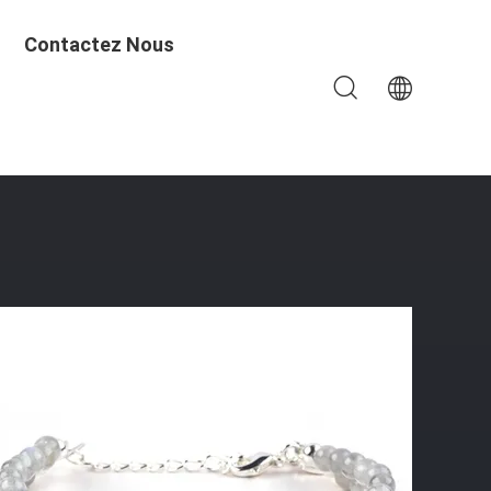
Contactez Nous
 À Perles En Pierre De Lune Naturelle Bracelet À Charmes