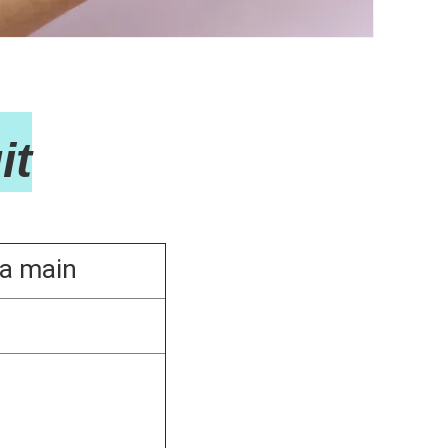
t
 la main