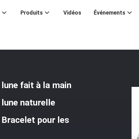
Produits
Vidéos
Événements
 La Main
/
Bracelet À Perles En Pierre De Lune Fait À La Main Bracelet
lune fait à la main
 lune naturelle
 Bracelet pour les