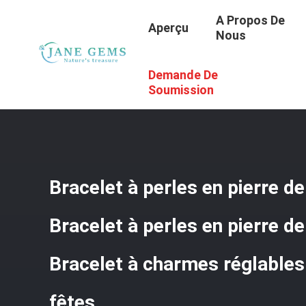
A Propos De
Aperçu
Nous
Demande De
Aperçu
/
Produits
/
Joyaux En Pierres Précieuses Faits À
Réglables Bracelet Pour Les Fêtes
Soumission
Bracelet à perles en pierre de 
Bracelet à perles en pierre de
Bracelet à charmes réglables
fêtes