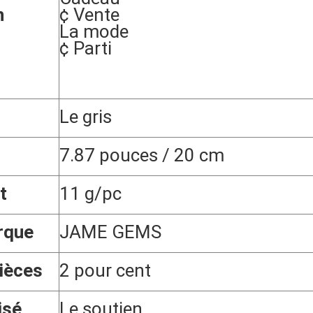
n
¢ Vente
La mode
¢ Parti
Le gris
7.87 pouces / 20 cm
t
11 g/pc
rque
JAME GEMS
ièces
2 pour cent
isé
Le soutien