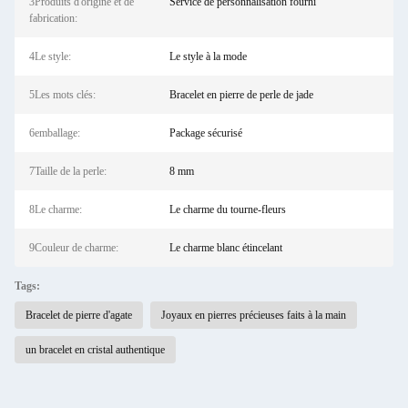
3Produits d'origine et de
Service de personnalisation fourni
fabrication:
4Le style:
Le style à la mode
5Les mots clés:
Bracelet en pierre de perle de jade
6emballage:
Package sécurisé
7Taille de la perle:
8 mm
8Le charme:
Le charme du tourne-fleurs
9Couleur de charme:
Le charme blanc étincelant
Tags:
Bracelet de pierre d'agate
Joyaux en pierres précieuses faits à la main
un bracelet en cristal authentique