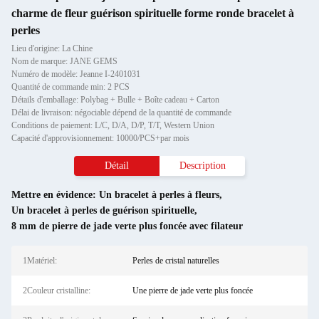
charme de fleur guérison spirituelle forme ronde bracelet à
perles
Lieu d'origine: La Chine
Nom de marque: JANE GEMS
Numéro de modèle: Jeanne I-2401031
Quantité de commande min: 2 PCS
Détails d'emballage: Polybag + Bulle + Boîte cadeau + Carton
Délai de livraison: négociable dépend de la quantité de commande
Conditions de paiement: L/C, D/A, D/P, T/T, Western Union
Capacité d'approvisionnement: 10000/PCS+par mois
Détail
Description
Mettre en évidence:
Un bracelet à perles à fleurs
,
Un bracelet à perles de guérison spirituelle
,
8 mm de pierre de jade verte plus foncée avec filateur
1Matériel:
Perles de cristal naturelles
2Couleur cristalline:
Une pierre de jade verte plus foncée