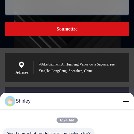
Soumettre
706Le bâtiment A, HuaFeng Valley de la Sagesse, rue
YingHe, LongGang, Shenzhen, Chine
Adresse
Shirley
shirley@nature-trend.com
E-mail
6:24 AM
Good day, what product are you looking for?