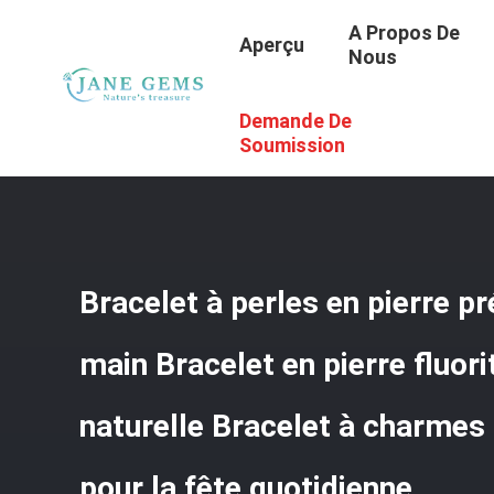
A Propos De
Aperçu
Nous
Demande De
Aperçu
/
Produits
/
Joyaux En Pierres Précieuses Faits À
Charmes Réglables Bracelet Pour La Fête Quotidienne
Soumission
Bracelet à perles en pierre pré
main Bracelet en pierre fluori
naturelle Bracelet à charmes 
pour la fête quotidienne