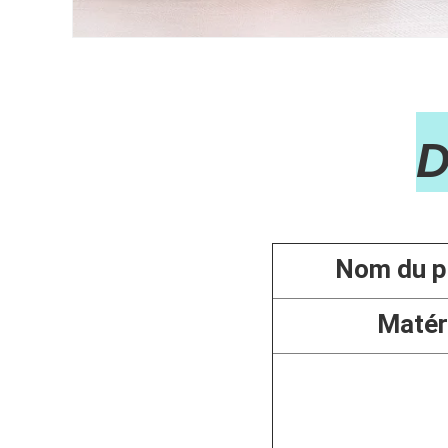

Nom du p
Matér