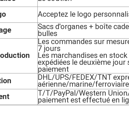
go
Acceptez le logo personnali
Sacs d'organes + boîte cade
age
bulles
Les commandes sur mesure
7 jours
oduction
Les marchandises en stock 
expédiées le deuxième jour 
paiement
DHL/UPS/FEDEX/TNT expres
tion
aérienne/marine/ferroviaire
T/T/PayPal/Western Union/L
ent
paiement est effectué en li