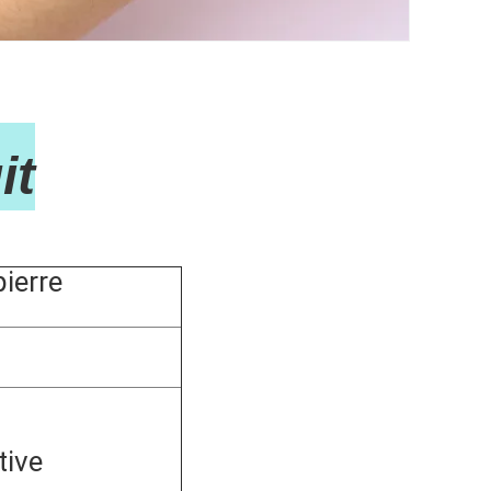
t
pierre
tive