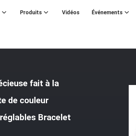
Produits
Vidéos
Événements
 La Main
/
Bracelet À Perles En Pierre Précieuse Fait À La Main Bracelet
cieuse fait à la
te de couleur
réglables Bracelet