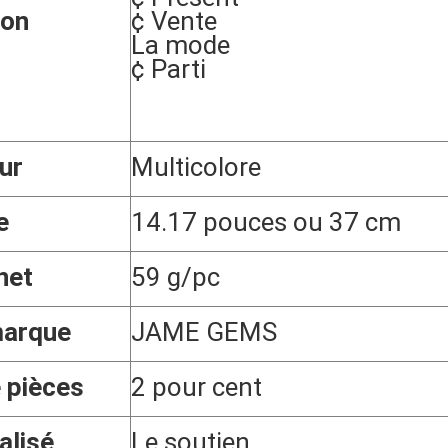
ion
¢ Vente
La mode
¢ Parti
ur
Multicolore
e
14.17 pouces ou 37 cm
net
59 g/pc
arque
JAME GEMS
 pièces
2 pour cent
alisé
Le soutien