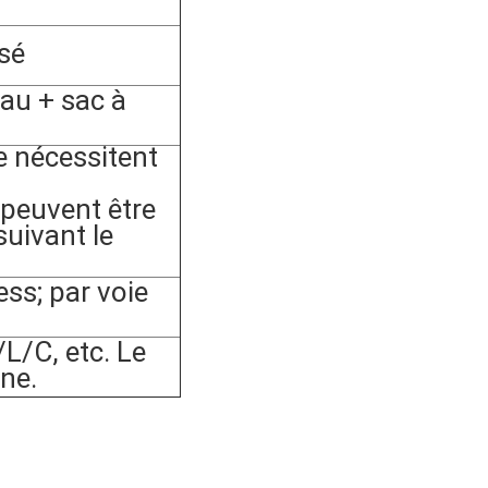
sé
au + sac à
 nécessitent
peuvent être
suivant le
s; par voie
/C, etc. Le
gne.