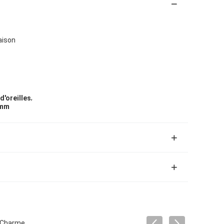
aison
,
d'oreilles
 mm
r Charme