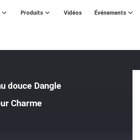
Produits
Vidéos
Événements
rles D'eau Douce Dangle Crochet Boucles D'oreilles Fleur Charme
au douce Dangle
leur Charme