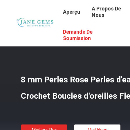
A Propos De
Aperçu
Nous
Demande De
Aperçu
/
Produits
/
Jeux De Perles
/
8 Mm Perles Rose Pe
Soumission
8 mm Perles Rose Perles d'e
Crochet Boucles d'oreilles F
Meilleur Prix
Mail Nous