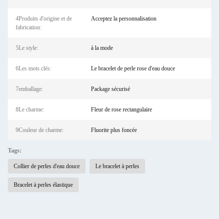
4Produits d'origine et de
Acceptez la personnalisation
fabrication:
5Le style:
à la mode
6Les mots clés:
Le bracelet de perle rose d'eau douce
7emballage:
Package sécurisé
8Le charme:
Fleur de rose rectangulaire
9Couleur de charme:
Fluorite plus foncée
Tags:
Collier de perles d'eau douce
Le bracelet à perles
Bracelet à perles élastique