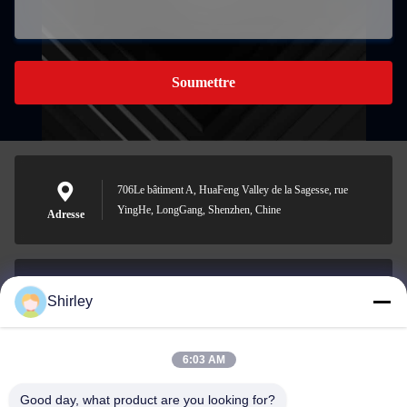
Soumettre
706Le bâtiment A, HuaFeng Valley de la Sagesse, rue
YingHe, LongGang, Shenzhen, Chine
Adresse
Shirley
shirley@nature-trend.com
E-mail
6:03 AM
Good day, what product are you looking for?
0086-18148506772