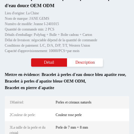
d'eau douce OEM ODM
Lieu d'origine: La Chine
Nom de marque: JANE GEMS
Numéro de modèle: Jeanne I-2401015
Quantité de commande min: 2 PCS
Détails d'emballage: Polybag + Bulle + Boîte cadeau + Carton
Délai de livraison: négociable dépend de la quantité de commande
Conditions de paiement: L/C, D/A, D/P, T/T, Western Union
Capacité d'approvisionnement: 10000/PCS+par mois
Détail
Description
Mettre en évidence:
Bracelet à perles d'eau douce bleu apatite rose
,
Bracelet à perles d'apatite bleue OEM ODM
,
Bracelet en pierre d'apatite
1Matériel:
Perles et cristaux naturels
2Couleur de perle:
Couleur rose perle
3La taille de la perle et du
Perle de 7 mm + 8 mm
cristal: