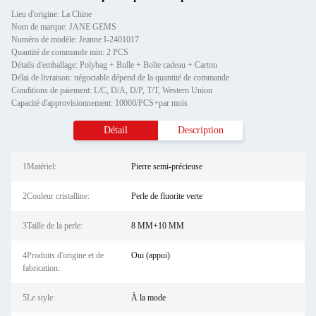
Lieu d'origine: La Chine
Nom de marque: JANE GEMS
Numéro de modèle: Jeanne I-2401017
Quantité de commande min: 2 PCS
Détails d'emballage: Polybag + Bulle + Boîte cadeau + Carton
Délai de livraison: négociable dépend de la quantité de commande
Conditions de paiement: L/C, D/A, D/P, T/T, Western Union
Capacité d'approvisionnement: 10000/PCS+par mois
Détail
Description
1Matériel:
Pierre semi-précieuse
2Couleur cristalline:
Perle de fluorite verte
3Taille de la perle:
8 MM+10 MM
4Produits d'origine et de
Oui (appui)
fabrication:
5Le style:
À la mode