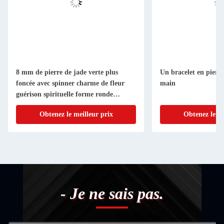
8 mm de pierre de jade verte plus
Un bracelet en pierre 
foncée avec spinner charme de fleur
main
guérison spirituelle forme ronde
bracelet à perles
Obtenez le meilleur prix
Obtenez le me
- Je ne sais pas.