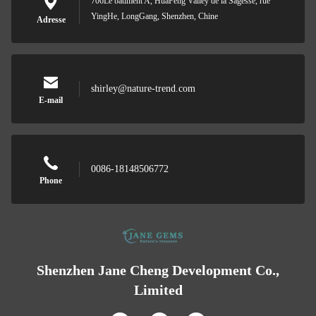
706Le bâtiment A, HuaFeng Valley de la Sagesse, rue
YingHe, LongGang, Shenzhen, Chine
Adresse
shirley@nature-trend.com
E-mail
0086-18148506772
Phone
Shenzhen Jane Cheng Development Co.,
Limited