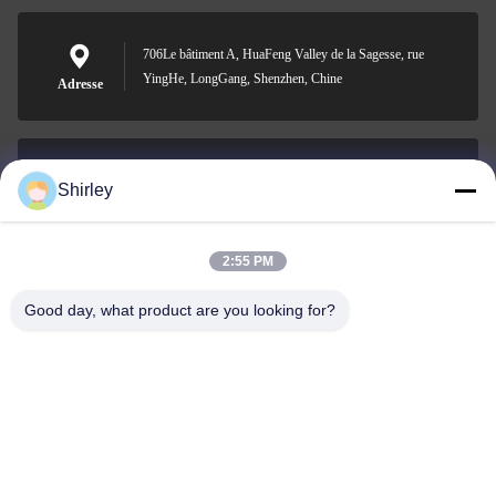
706Le bâtiment A, HuaFeng Valley de la Sagesse, rue
YingHe, LongGang, Shenzhen, Chine
Adresse
Shirley
shirley@nature-trend.com
E-mail
2:55 PM
Good day, what product are you looking for?
0086-18148506772
Phone
Shenzhen Jane Cheng Development Co.,