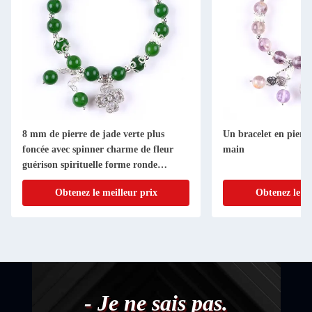
8 mm de pierre de jade verte plus
Un bracelet en pierre 
foncée avec spinner charme de fleur
main
guérison spirituelle forme ronde
bracelet à perles
Obtenez le meilleur prix
Obtenez le me
- Je ne sais pas.