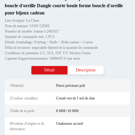
boucle d'oreille Dangle courte boule forme boucle d'oreille
pour bijoux cadeau
Lieu d'origine: La Chine
Nom de marque: JANE GEMS
Numéro de modèle: Jeanne I-2401017
Quantité de commande min: 2 PCS
Détails d'emballage: Polybag + Bulle + Boîte cadeau + Carton
Délai de livraison: négociable dépend de la quantité de commande
Conditions de paiement: L/C, D/A, D/P, T/T, Western Union
Capacité d'approvisionnement: 10000/PCS+par mois
Détail
Description
1Matériel:
Pierre précieuse poli
2Couleur cristalline:
Cristal vert de l' œil de chat
3Taille de la perle:
8 MM+10 MM
4Produits d'origine et de
Chaleureux accueil
fabrication: