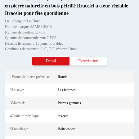
en pierre naturelle en bois pétrifié Bracelet à cœur réglable
Bracelet pour fête quotidienne
Lieu d'origine: La Chine
Nom de marque: JAME GEMS
Numéro de modèle: CB-15
Quantité de commande min: 2 PCS
Délai de livraison: 3-10 jours ouvrables
Conditions de paiement: L/C, T/T, Western Union
Détail
Description
1Forme de pierre précieuse:
Ronde
2Le sexe:
Les femmes
3Matériel:
Pierres gemmes
4Couleur métallique:
argenté
5Emballage:
Boîte cadeau