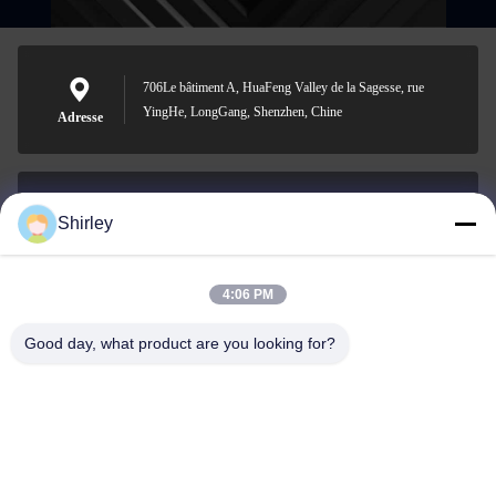
706Le bâtiment A, HuaFeng Valley de la Sagesse, rue
YingHe, LongGang, Shenzhen, Chine
Adresse
Shirley
shirley@nature-trend.com
E-mail
4:06 PM
Good day, what product are you looking for?
0086-18148506772
Phone