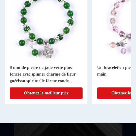
8 mm de pierre de jade verte plus
Un bracelet en pierre 
foncée avec spinner charme de fleur
main
guérison spirituelle forme ronde
bracelet à perles
Obtenez le meilleur prix
Obtenez le me