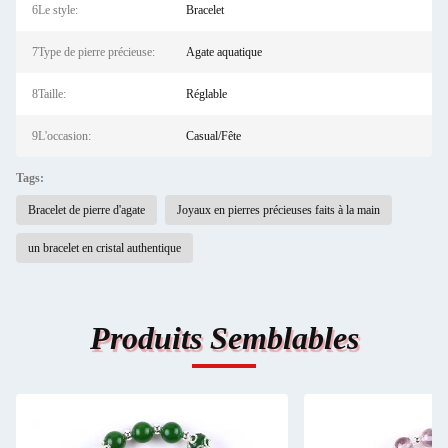
6Le style:
Bracelet
7Type de pierre précieuse:
Agate aquatique
8Taille:
Réglable
9L'occasion:
Casual/Fête
Tags:
Bracelet de pierre d'agate
Joyaux en pierres précieuses faits à la main
un bracelet en cristal authentique
Produits Semblables