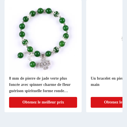
8 mm de pierre de jade verte plus
Un bracelet en pierre 
foncée avec spinner charme de fleur
main
guérison spirituelle forme ronde
bracelet à perles
Obtenez le meilleur prix
Obtenez le me