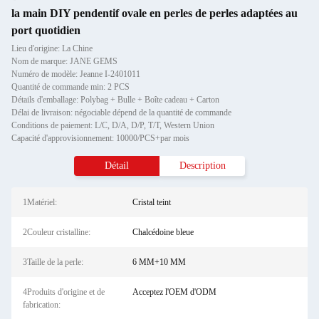
la main DIY pendentif ovale en perles de perles adaptées au
port quotidien
Lieu d'origine: La Chine
Nom de marque: JANE GEMS
Numéro de modèle: Jeanne I-2401011
Quantité de commande min: 2 PCS
Détails d'emballage: Polybag + Bulle + Boîte cadeau + Carton
Délai de livraison: négociable dépend de la quantité de commande
Conditions de paiement: L/C, D/A, D/P, T/T, Western Union
Capacité d'approvisionnement: 10000/PCS+par mois
Détail
Description
1Matériel:
Cristal teint
2Couleur cristalline:
Chalcédoine bleue
3Taille de la perle:
6 MM+10 MM
4Produits d'origine et de
Acceptez l'OEM d'ODM
fabrication: