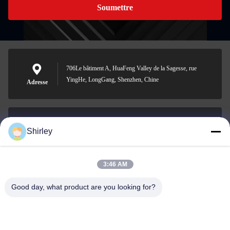
Soumettre
706Le bâtiment A, HuaFeng Valley de la Sagesse, rue
YingHe, LongGang, Shenzhen, Chine
Adresse
Shirley
shirley@nature-trend.com
E-mail
3:46 AM
Good day, what product are you looking for?
0086-18148506772
Phone