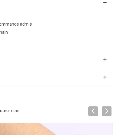
r commande admis
 main
cœur clair