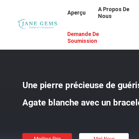
A Propos De
Aperçu
Nous
Demande De
Aperçu
/
Produits
/
Joyaux En Pierres Précieuses Faits À
Soumission
Une pierre précieuse de guér
Agate blanche avec un bracele
Meilleur Prix
Mail Nous