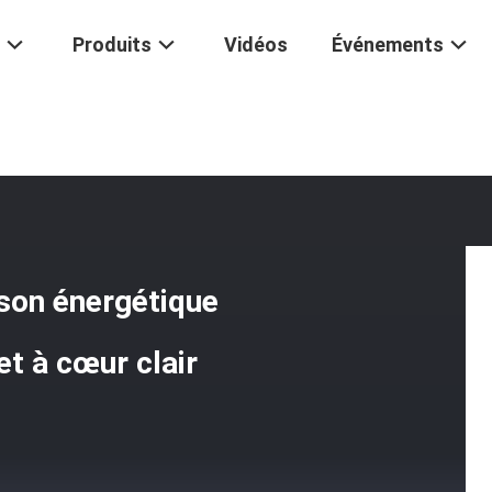
Produits
Vidéos
Événements
 La Main
/
Une Pierre Précieuse De Guérison Énergétique Agate Blanch
ison énergétique
t à cœur clair