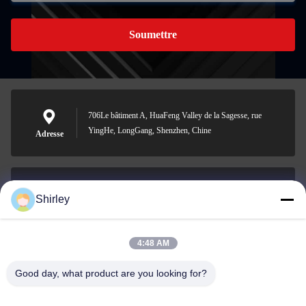
Soumettre
706Le bâtiment A, HuaFeng Valley de la Sagesse, rue
YingHe, LongGang, Shenzhen, Chine
Adresse
Shirley
shirley@nature-trend.com
E-mail
4:48 AM
Good day, what product are you looking for?
0086-18148506772
Phone