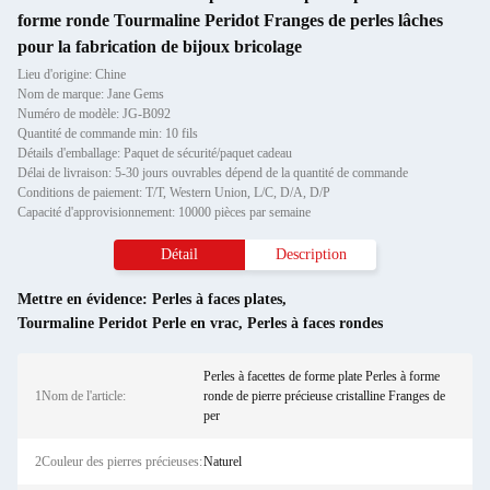
forme ronde Tourmaline Peridot Franges de perles lâches
pour la fabrication de bijoux bricolage
Lieu d'origine: Chine
Nom de marque: Jane Gems
Numéro de modèle: JG-B092
Quantité de commande min: 10 fils
Détails d'emballage: Paquet de sécurité/paquet cadeau
Délai de livraison: 5-30 jours ouvrables dépend de la quantité de commande
Conditions de paiement: T/T, Western Union, L/C, D/A, D/P
Capacité d'approvisionnement: 10000 pièces par semaine
Détail
Description
Mettre en évidence:
Perles à faces plates
,
Tourmaline Peridot Perle en vrac
,
Perles à faces rondes
Perles à facettes de forme plate Perles à forme
1Nom de l'article:
ronde de pierre précieuse cristalline Franges de
per
2Couleur des pierres précieuses:
Naturel