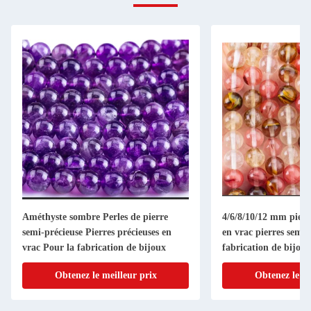
Améthyste sombre Perles de pierre
4/6/8/10/12 mm pierre
semi-précieuse Pierres précieuses en
en vrac pierres semi-
vrac Pour la fabrication de bijoux
fabrication de bijoux
Obtenez le meilleur prix
Obtenez le me