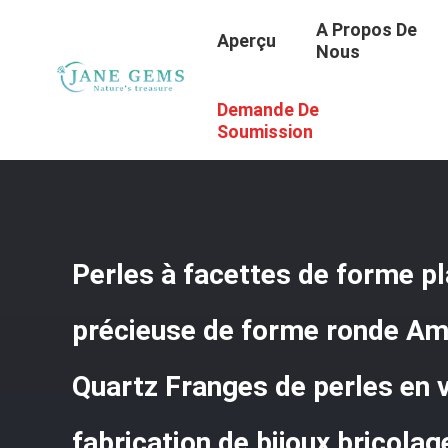
A Propos De
Aperçu
Nous
Demande De
Aperçu
/
Produits
/
Perles De Pierres Précieuses
/
Perle
Fabrication De Bijoux Bricolage
Soumission
Perles à facettes de forme pla
précieuse de forme ronde A
Quartz Franges de perles en v
fabrication de bijoux bricolag