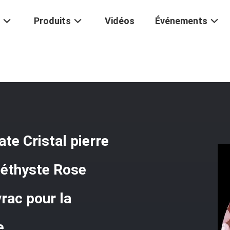
Produits
Vidéos
Événements
s À Facettes De Forme Plate Cristal Pierre Précieuse De Forme Ronde
te Cristal pierre
méthyste Rose
rac pour la
e