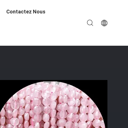
Contactez Nous
 Améthyste Rose Quartz Franges De Perles En Vrac Pour La