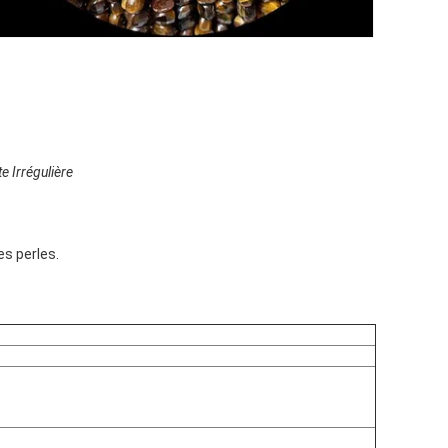
e Irrégulière
es perles.