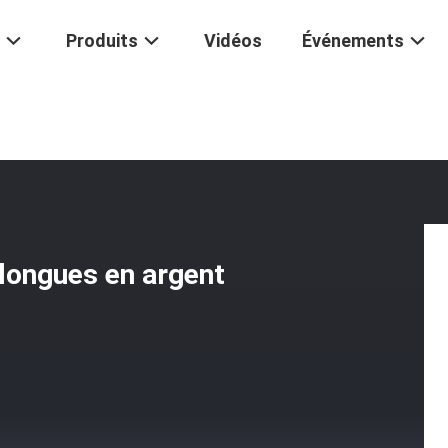
Produits
Vidéos
Événements
 D'oreilles Ovales Longues En Argent Sterling 925
 longues en argent