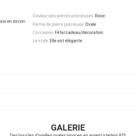
Couleur des pierres précieuses:
Rose
joux en zircon
Forme de pierre précieuse:
Ovale
L'occasion:
Fête/cadeau/décoration
Le style:
Elle est élégante.
GALERIE
Des boucles d'oreilles ovales longues en argent sterling 925