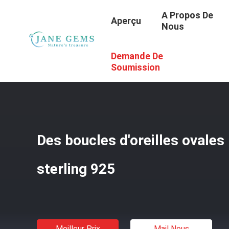
A Propos De
Aperçu
Nous
Demande De
Aperçu
/
Produits
/
Les Pierres Précieuses
/
Des Boucles
Soumission
Des boucles d'oreilles ovales
sterling 925
Meilleur Prix
Mail Nous