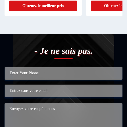
Obtenez le meilleur prix
Obtenez le me
- Je ne sais pas.