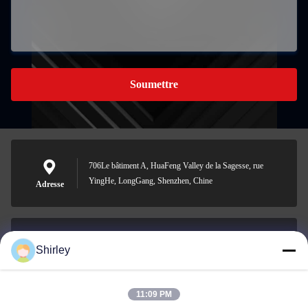
Soumettre
706Le bâtiment A, HuaFeng Valley de la Sagesse, rue
YingHe, LongGang, Shenzhen, Chine
Adresse
Shirley
shirley@nature-trend.com
E-mail
11:09 PM