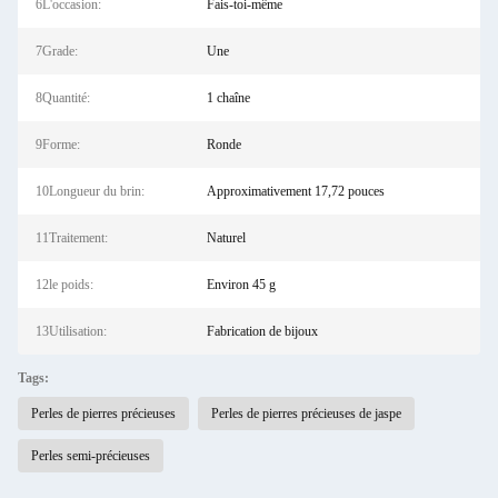
6L'occasion:
Fais-toi-même
7Grade:
Une
8Quantité:
1 chaîne
9Forme:
Ronde
10Longueur du brin:
Approximativement 17,72 pouces
11Traitement:
Naturel
12le poids:
Environ 45 g
13Utilisation:
Fabrication de bijoux
Tags:
Perles de pierres précieuses
Perles de pierres précieuses de jaspe
Perles semi-précieuses