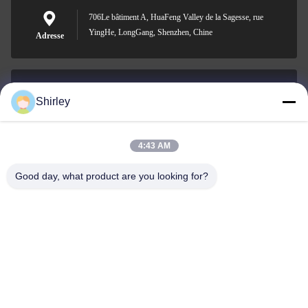
706Le bâtiment A, HuaFeng Valley de la Sagesse, rue
YingHe, LongGang, Shenzhen, Chine
Adresse
Shirley
shirley@nature-trend.com
E-mail
4:43 AM
Good day, what product are you looking for?
0086-18148506772
Phone
Shenzhen Jane Cheng Development Co.,
Limited