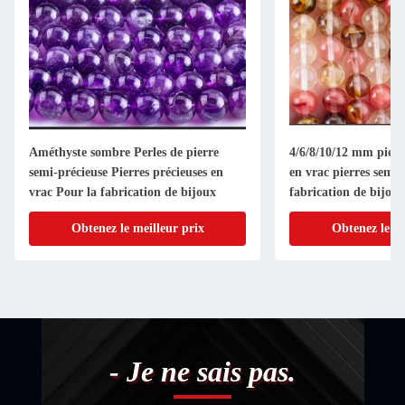
Améthyste sombre Perles de pierre
4/6/8/10/12 mm pierre
semi-précieuse Pierres précieuses en
en vrac pierres semi-
vrac Pour la fabrication de bijoux
fabrication de bijoux
Obtenez le meilleur prix
Obtenez le me
- Je ne sais pas.