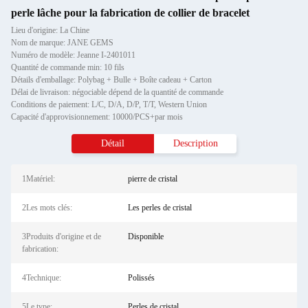
perle lâche pour la fabrication de collier de bracelet
Lieu d'origine: La Chine
Nom de marque: JANE GEMS
Numéro de modèle: Jeanne I-2401011
Quantité de commande min: 10 fils
Détails d'emballage: Polybag + Bulle + Boîte cadeau + Carton
Délai de livraison: négociable dépend de la quantité de commande
Conditions de paiement: L/C, D/A, D/P, T/T, Western Union
Capacité d'approvisionnement: 10000/PCS+par mois
Détail
Description
1Matériel:
pierre de cristal
2Les mots clés:
Les perles de cristal
3Produits d'origine et de
Disponible
fabrication:
4Technique:
Polissés
5Le type:
Perles de cristal