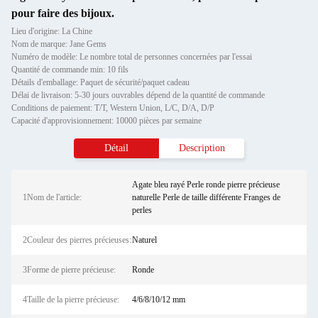
pour faire des bijoux.
Lieu d'origine: La Chine
Nom de marque: Jane Gems
Numéro de modèle: Le nombre total de personnes concernées par l'essai
Quantité de commande min: 10 fils
Détails d'emballage: Paquet de sécurité/paquet cadeau
Délai de livraison: 5-30 jours ouvrables dépend de la quantité de commande
Conditions de paiement: T/T, Western Union, L/C, D/A, D/P
Capacité d'approvisionnement: 10000 pièces par semaine
Détail
Description
Agate bleu rayé Perle ronde pierre précieuse
1Nom de l'article:
naturelle Perle de taille différente Franges de
perles
2Couleur des pierres précieuses:
Naturel
3Forme de pierre précieuse:
Ronde
4Taille de la pierre précieuse:
4/6/8/10/12 mm