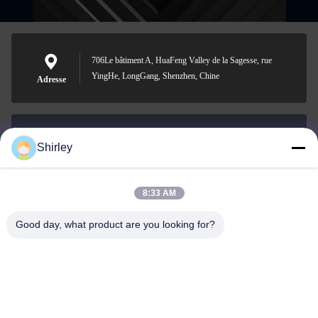
706Le bâtiment A, HuaFeng Valley de la Sagesse, rue
YingHe, LongGang, Shenzhen, Chine
Adresse
Shirley
shirley@nature-trend.com
E-mail
8:33 AM
Good day, what product are you looking for?
0086-18148506772
Phone