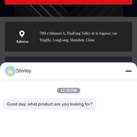
706Le bâtiment A, HuaFeng Valley de la Sagesse, rue
YingHe, LongGang, Shenzhen, Chine
Adresse
Shirley
shirley@nature-trend.com
E-mail
12:30 PM
Good day, what product are you looking for?
0086-18148506772
Phone