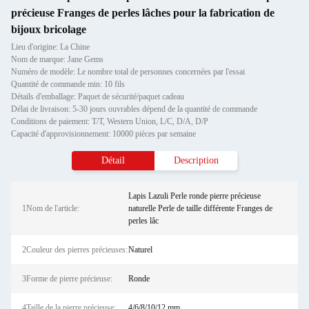
précieuse Franges de perles lâches pour la fabrication de
bijoux bricolage
Lieu d'origine: La Chine
Nom de marque: Jane Gems
Numéro de modèle: Le nombre total de personnes concernées par l'essai
Quantité de commande min: 10 fils
Détails d'emballage: Paquet de sécurité/paquet cadeau
Délai de livraison: 5-30 jours ouvrables dépend de la quantité de commande
Conditions de paiement: T/T, Western Union, L/C, D/A, D/P
Capacité d'approvisionnement: 10000 pièces par semaine
Détail
Description
Lapis Lazuli Perle ronde pierre précieuse
1Nom de l'article:
naturelle Perle de taille différente Franges de
perles lâc
2Couleur des pierres précieuses:
Naturel
3Forme de pierre précieuse:
Ronde
4Taille de la pierre précieuse:
4/6/8/10/12 mm