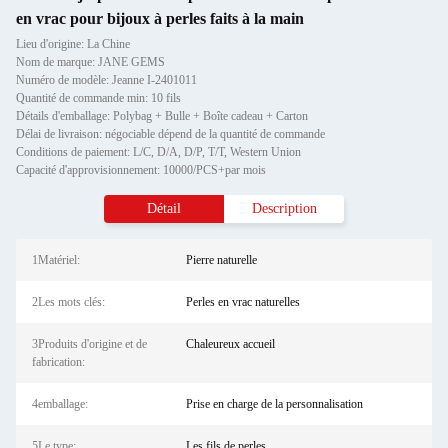
en vrac pour bijoux à perles faits à la main
Lieu d'origine: La Chine
Nom de marque: JANE GEMS
Numéro de modèle: Jeanne I-2401011
Quantité de commande min: 10 fils
Détails d'emballage: Polybag + Bulle + Boîte cadeau + Carton
Délai de livraison: négociable dépend de la quantité de commande
Conditions de paiement: L/C, D/A, D/P, T/T, Western Union
Capacité d'approvisionnement: 10000/PCS+par mois
Détail
Description
1Matériel:
Pierre naturelle
2Les mots clés:
Perles en vrac naturelles
3Produits d'origine et de
Chaleureux accueil
fabrication:
4emballage:
Prise en charge de la personnalisation
5Le type:
Les fils de perles