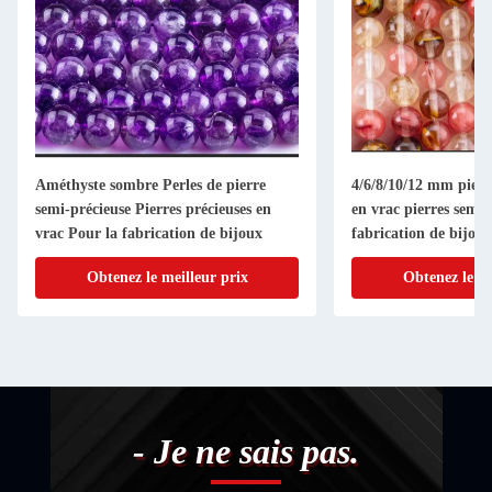
Améthyste sombre Perles de pierre
4/6/8/10/12 mm pierre
semi-précieuse Pierres précieuses en
en vrac pierres semi-
vrac Pour la fabrication de bijoux
fabrication de bijoux
Obtenez le meilleur prix
Obtenez le me
- Je ne sais pas.