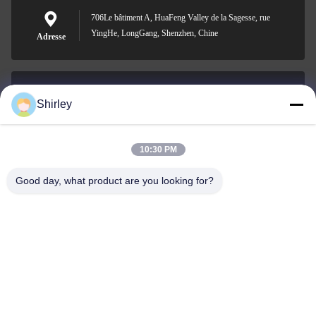
706Le bâtiment A, HuaFeng Valley de la Sagesse, rue
YingHe, LongGang, Shenzhen, Chine
Adresse
Shirley
shirley@nature-trend.com
E-mail
10:30 PM
Good day, what product are you looking for?
0086-18148506772
Phone
Shenzhen Jane Cheng Development Co.,
Limited