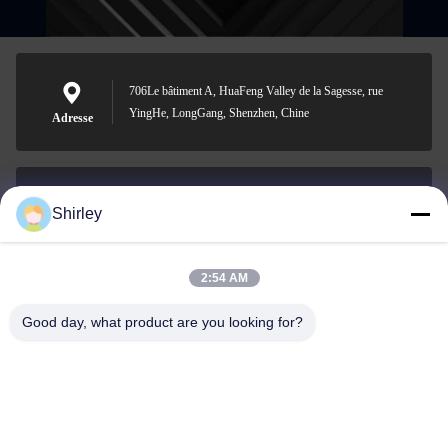
706Le bâtiment A, HuaFeng Valley de la Sagesse, rue
YingHe, LongGang, Shenzhen, Chine
Adresse
Shirley
shirley@nature-trend.com
E-mail
2:54 AM
Good day, what product are you looking for?
0086-18148506772
Phone