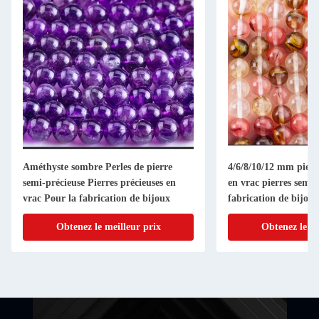
Améthyste sombre Perles de pierre
4/6/8/10/12 mm pierre
semi-précieuse Pierres précieuses en
en vrac pierres semi-
vrac Pour la fabrication de bijoux
fabrication de bijoux
Obtenez le meilleur prix
Obtenez le me