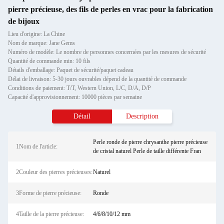
pierre précieuse, des fils de perles en vrac pour la fabrication
de bijoux
Lieu d'origine: La Chine
Nom de marque: Jane Gems
Numéro de modèle: Le nombre de personnes concernées par les mesures de sécurité
Quantité de commande min: 10 fils
Détails d'emballage: Paquet de sécurité/paquet cadeau
Délai de livraison: 5-30 jours ouvrables dépend de la quantité de commande
Conditions de paiement: T/T, Western Union, L/C, D/A, D/P
Capacité d'approvisionnement: 10000 pièces par semaine
Détail
Description
Perle ronde de pierre chrysanthe pierre précieuse
1Nom de l'article:
de cristal naturel Perle de taille différente Fran
2Couleur des pierres précieuses:
Naturel
3Forme de pierre précieuse:
Ronde
4Taille de la pierre précieuse:
4/6/8/10/12 mm