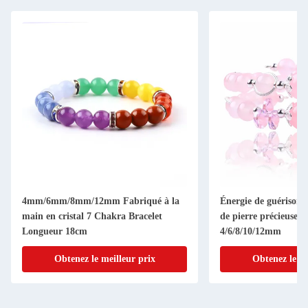
4mm/6mm/8mm/12mm Fabriqué à la
Énergie de guérison B
main en cristal 7 Chakra Bracelet
de pierre précieuse 
Longueur 18cm
4/6/8/10/12mm
Obtenez le meilleur prix
Obtenez le me