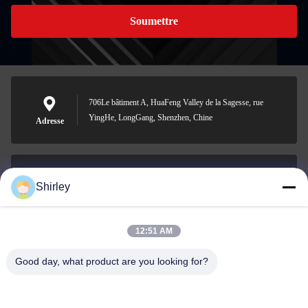
Soumettre
706Le bâtiment A, HuaFeng Valley de la Sagesse, rue
YingHe, LongGang, Shenzhen, Chine
Adresse
Shirley
shirley@nature-trend.com
E-mail
12:51 AM
Good day, what product are you looking for?
0086-18148506772
Phone