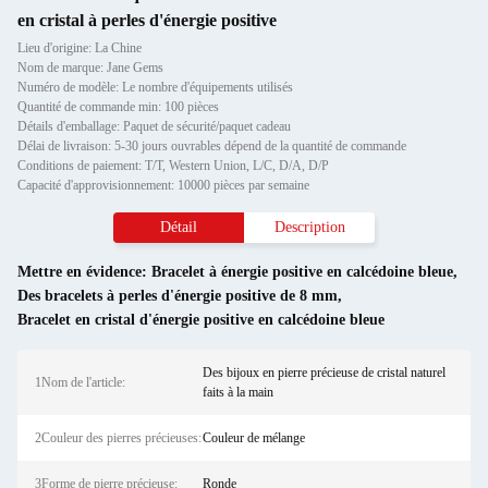
en cristal à perles d'énergie positive
Lieu d'origine: La Chine
Nom de marque: Jane Gems
Numéro de modèle: Le nombre d'équipements utilisés
Quantité de commande min: 100 pièces
Détails d'emballage: Paquet de sécurité/paquet cadeau
Délai de livraison: 5-30 jours ouvrables dépend de la quantité de commande
Conditions de paiement: T/T, Western Union, L/C, D/A, D/P
Capacité d'approvisionnement: 10000 pièces par semaine
Détail
Description
Mettre en évidence:
Bracelet à énergie positive en calcédoine bleue
,
Des bracelets à perles d'énergie positive de 8 mm
,
Bracelet en cristal d'énergie positive en calcédoine bleue
Des bijoux en pierre précieuse de cristal naturel
1Nom de l'article:
faits à la main
2Couleur des pierres précieuses:
Couleur de mélange
3Forme de pierre précieuse:
Ronde